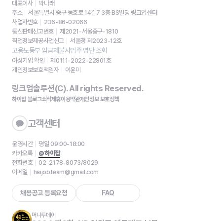
대표이사
박나래
주소
서울특별시 중구 동호로 14길7 3층 BS빌딩 링크업센터
사업자번호
236-86-02066
통신판매신고번호
제2021-서울중구-1810
직업정보제공사업신고
서울청 제2023-12호
고용노동부 임금체불사업주 명단 조회
여성기업 확인
제0111-2022-22801호
개인정보보호책임자
이윤미
링크업솔루션(C). All rights Reserved.
하이잡 블로그
소식
제휴
이용약관
개인정보 보호정책
고객센터
운영시간
평일 09:00-18:00
카카오톡
@하이잡
전화번호
02-2178-8073/8029
이메일
haijobteam@gmail.com
채용공고 등록요청
FAQ
머니투데이