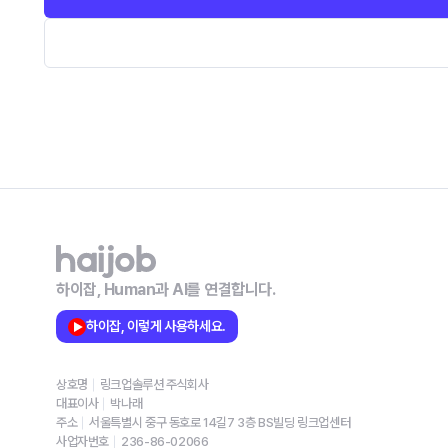
하이잡, Human과 AI를 연결합니다.
하이잡, 이렇게 사용하세요.
상호명
링크업솔루션 주식회사
대표이사
박나래
주소
서울특별시 중구 동호로 14길7 3층 BS빌딩 링크업센터
사업자번호
236-86-02066