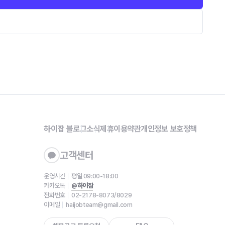
하이잡 블로그
소식
제휴
이용약관
개인정보 보호정책
고객센터
운영시간
평일 09:00-18:00
카카오톡
@하이잡
전화번호
02-2178-8073/8029
이메일
haijobteam@gmail.com