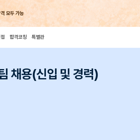
합격 모두 가능
면접
합격코칭
특별관
팀 채용(신입 및 경력)