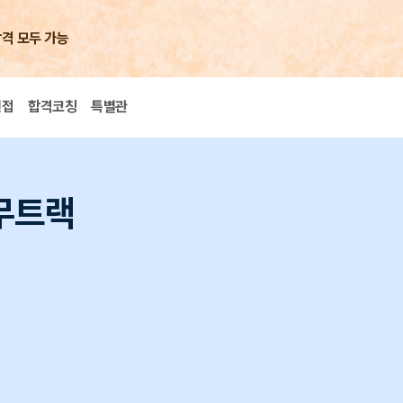
합격 모두 가능
면접
합격코칭
특별관
무트랙