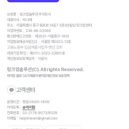
상호명
링크업솔루션 주식회사
대표이사
박나래
주소
서울특별시 중구 동호로 14길7 3층 BS빌딩 링크업센터
사업자번호
236-86-02066
통신판매신고번호
제2021-서울중구-1810
직업정보제공사업신고
서울청 제2023-12호
고용노동부 임금체불사업주 명단 조회
여성기업 확인
제0111-2022-22801호
개인정보보호책임자
이윤미
링크업솔루션(C). All rights Reserved.
하이잡 블로그
소식
제휴
이용약관
개인정보 보호정책
고객센터
운영시간
평일 09:00-18:00
카카오톡
@하이잡
전화번호
02-2178-8073/8029
이메일
haijobteam@gmail.com