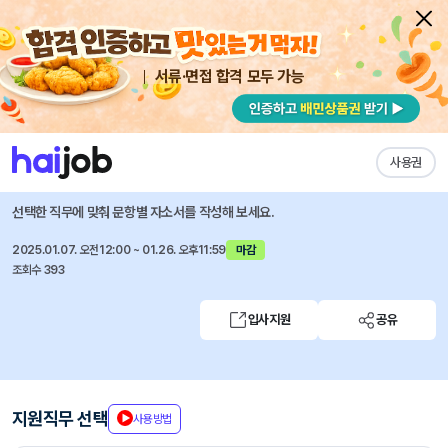
서류·면접 합격 모두 가능
채용공고 자소서
자유항목 자소서
내 작성목록
화영(건축강재)
즐겨찾기
사용권
건축자재 영업 및 영업관리 신입/경력 채용
선택한 직무에 맞춰 문항별 자소서를 작성해 보세요.
2025.01.07. 오전12:00 ~ 01.26. 오후11:59
마감
조회수 393
입사지원
공유
지원직무 선택
사용방법