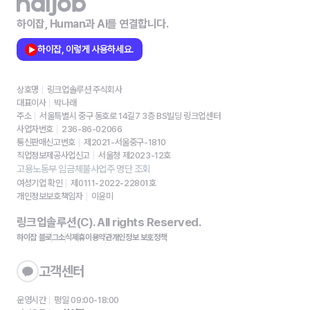
하이잡, Human과 AI를 연결합니다.
하이잡, 이렇게 사용하세요.
상호명
링크업솔루션 주식회사
대표이사
박나래
주소
서울특별시 중구 동호로 14길7 3층 BS빌딩 링크업센터
사업자번호
236-86-02066
통신판매신고번호
제2021-서울중구-1810
직업정보제공사업신고
서울청 제2023-12호
고용노동부 임금체불사업주 명단 조회
여성기업 확인
제0111-2022-22801호
개인정보보호책임자
이윤미
링크업솔루션(C). All rights Reserved.
하이잡 블로그
소식
제휴
이용약관
개인정보 보호정책
고객센터
운영시간
평일 09:00-18:00