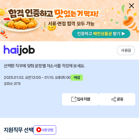
서류·면접 합격 모두 가능
채용공고 자소서
자유항목 자소서
내 작성목록
한국환경공단
즐겨찾기
사용권
국제환경전문가 양성과정 17기 교육생 모집
선택한 직무에 맞춰 문항별 자소서를 작성해 보세요.
2025.01.02. 오전12:00 ~ 01.10. 오후05:00
마감
조회수 379
입사지원
공유
지원직무 선택
사용방법