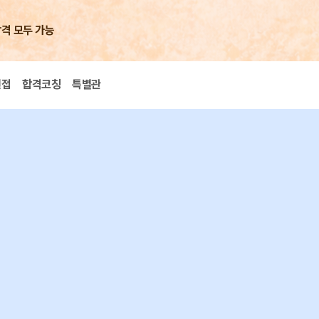
합격 모두 가능
면접
합격코칭
특별관