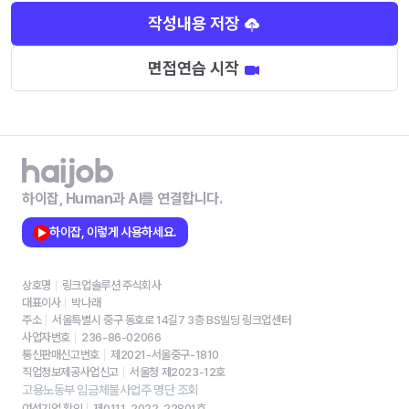
작성내용 저장
면접연습 시작
하이잡, Human과 AI를 연결합니다.
하이잡, 이렇게 사용하세요.
상호명
링크업솔루션 주식회사
대표이사
박나래
주소
서울특별시 중구 동호로 14길7 3층 BS빌딩 링크업센터
사업자번호
236-86-02066
통신판매신고번호
제2021-서울중구-1810
직업정보제공사업신고
서울청 제2023-12호
고용노동부 임금체불사업주 명단 조회
여성기업 확인
제0111-2022-22801호