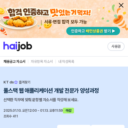
서류·면접 합격 모두 가능
사용권
채용공고 자소서
자유항목 자소서
내 작성목록
KT ds
즐겨찾기
풀스택 웹 애플리케이션 개발 전문가 양성과정
선택한 직무에 맞춰 문항별 자소서를 작성해 보세요.
2025.01.10. 오전12:00 ~ 01.13. 오후11:59
마감
조회수 411