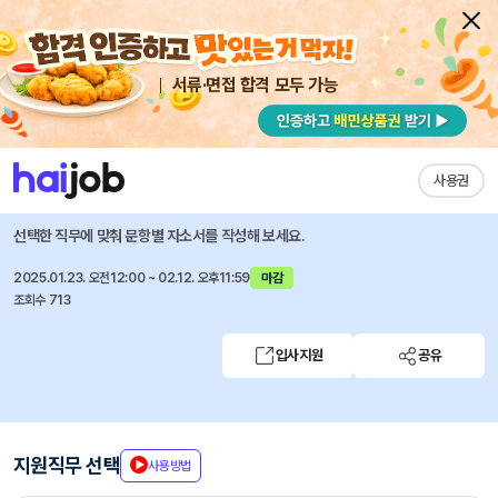
서류·면접 합격 모두 가능
채용공고 자소서
자유항목 자소서
내 작성목록
(재)한국기계전기전자시험연구원
즐겨찾기
사용권
2025년 신입 직원 채용공고
선택한 직무에 맞춰 문항별 자소서를 작성해 보세요.
2025.01.23. 오전12:00 ~ 02.12. 오후11:59
마감
조회수 713
입사지원
공유
지원직무 선택
사용방법