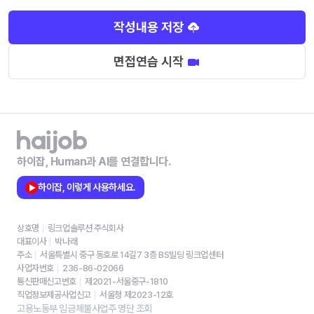
작성내용 저장
면접연습 시작
하이잡, Human과 AI를 연결합니다.
하이잡, 이렇게 사용하세요.
상호명
링크업솔루션 주식회사
대표이사
박나래
주소
서울특별시 중구 동호로 14길7 3층 BS빌딩 링크업센터
사업자번호
236-86-02066
통신판매신고번호
제2021-서울중구-1810
직업정보제공사업신고
서울청 제2023-12호
고용노동부 임금체불사업주 명단 조회