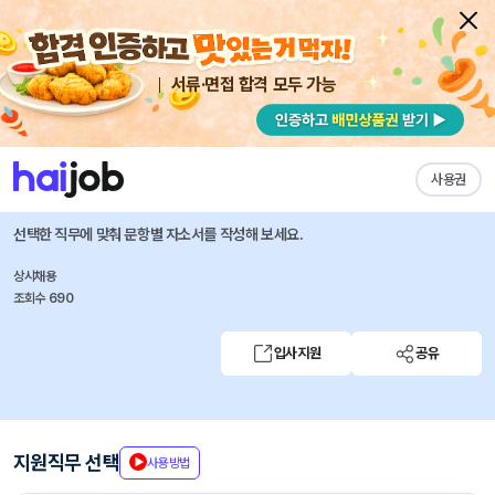
서류·면접 합격 모두 가능
채용공고 자소서
자유항목 자소서
내 작성목록
슈어소프트테크
즐겨찾기
사용권
2025 신입/경력 채용
선택한 직무에 맞춰 문항별 자소서를 작성해 보세요.
상시채용
조회수 690
입사지원
공유
지원직무 선택
사용방법