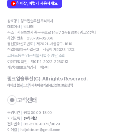
하이잡, 이렇게 사용하세요.
상호명
링크업솔루션 주식회사
대표이사
박나래
주소
서울특별시 중구 동호로 14길7 3층 BS빌딩 링크업센터
사업자번호
236-86-02066
통신판매신고번호
제2021-서울중구-1810
직업정보제공사업신고
서울청 제2023-12호
고용노동부 임금체불사업주 명단 조회
여성기업 확인
제0111-2022-22801호
개인정보보호책임자
이윤미
링크업솔루션(C). All rights Reserved.
하이잡 블로그
소식
제휴
이용약관
개인정보 보호정책
고객센터
운영시간
평일 09:00-18:00
카카오톡
@하이잡
전화번호
02-2178-8073/8029
이메일
haijobteam@gmail.com