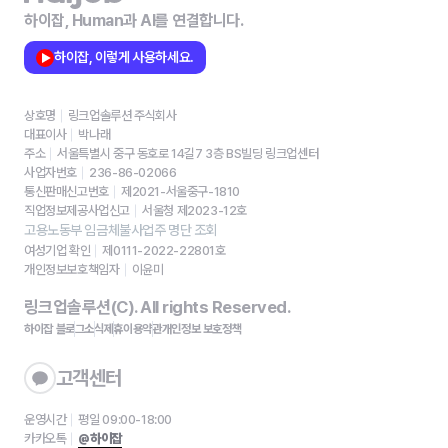
하이잡, Human과 AI를 연결합니다.
하이잡, 이렇게 사용하세요.
상호명
링크업솔루션 주식회사
대표이사
박나래
주소
서울특별시 중구 동호로 14길7 3층 BS빌딩 링크업센터
사업자번호
236-86-02066
통신판매신고번호
제2021-서울중구-1810
직업정보제공사업신고
서울청 제2023-12호
고용노동부 임금체불사업주 명단 조회
여성기업 확인
제0111-2022-22801호
개인정보보호책임자
이윤미
링크업솔루션(C). All rights Reserved.
하이잡 블로그
소식
제휴
이용약관
개인정보 보호정책
고객센터
운영시간
평일 09:00-18:00
카카오톡
@하이잡