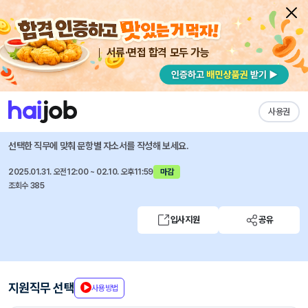
서류·면접 합격 모두 가능
채용공고 자소서
자유항목 자소서
내 작성목록
LS증권
즐겨찾기
사용권
경력직 수시채용(Digital영업(국내주식) 부문)
선택한 직무에 맞춰 문항별 자소서를 작성해 보세요.
2025.01.31. 오전12:00 ~ 02.10. 오후11:59
마감
조회수 385
입사지원
공유
지원직무 선택
사용방법