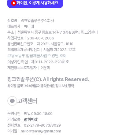
하이잡, 이렇게 사용하세요.
상호명
링크업솔루션 주식회사
대표이사
박나래
주소
서울특별시 중구 동호로 14길7 3층 BS빌딩 링크업센터
사업자번호
236-86-02066
통신판매신고번호
제2021-서울중구-1810
직업정보제공사업신고
서울청 제2023-12호
고용노동부 임금체불사업주 명단 조회
여성기업 확인
제0111-2022-22801호
개인정보보호책임자
이윤미
링크업솔루션(C). All rights Reserved.
하이잡 블로그
소식
제휴
이용약관
개인정보 보호정책
고객센터
운영시간
평일 09:00-18:00
카카오톡
@하이잡
전화번호
02-2178-8073/8029
이메일
haijobteam@gmail.com