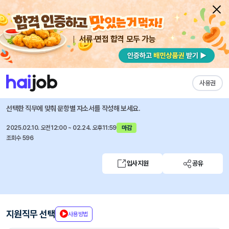
서류·면접 합격 모두 가능
채용공고 자소서
자유항목 자소서
내 작성목록
여신금융협회
즐겨찾기
사용권
2025년도 신입직원 채용
선택한 직무에 맞춰 문항별 자소서를 작성해 보세요.
2025.02.10. 오전12:00 ~ 02.24. 오후11:59
마감
조회수 596
입사지원
공유
지원직무 선택
사용방법