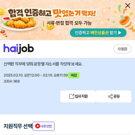
서류·면접 합격 모두 가능
채용공고 자소서
자유항목 자소서
내 작성목록
후성코퍼레이션주식회사
즐겨찾기
사용권
영업/기획 신입사원 모집
선택한 직무에 맞춰 문항별 자소서를 작성해 보세요.
2025.02.10. 오전12:00 ~ 02.19. 오후11:59
마감
조회수 368
입사지원
공유
지원직무 선택
사용방법