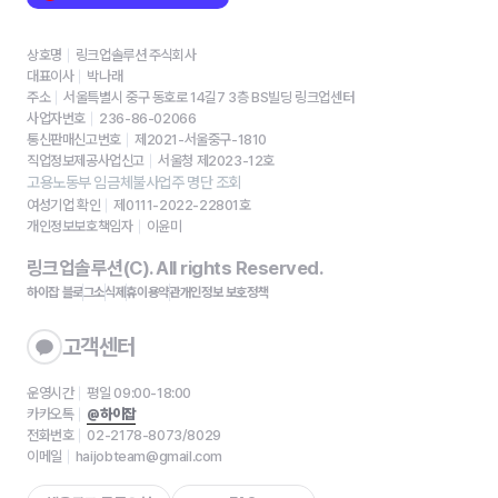
상호명
링크업솔루션 주식회사
대표이사
박나래
주소
서울특별시 중구 동호로 14길7 3층 BS빌딩 링크업센터
사업자번호
236-86-02066
통신판매신고번호
제2021-서울중구-1810
직업정보제공사업신고
서울청 제2023-12호
고용노동부 임금체불사업주 명단 조회
여성기업 확인
제0111-2022-22801호
개인정보보호책임자
이윤미
링크업솔루션(C). All rights Reserved.
하이잡 블로그
소식
제휴
이용약관
개인정보 보호정책
고객센터
운영시간
평일 09:00-18:00
카카오톡
@하이잡
전화번호
02-2178-8073/8029
이메일
haijobteam@gmail.com