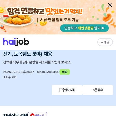
서류·면접 합격 모두 가능
채용공고 자소서
자유항목 자소서
내 작성목록
서울시메트로9호선
즐겨찾기
사용권
경력직(기술계획, 승강설비, 기계분야) 및 기간제(신호,
전기, 토목궤도 분야) 채용
선택한 직무에 맞춰 문항별 자소서를 작성해 보세요.
2025.02.10. 오후04:37 ~ 02.19. 오후03:00
마감
조회수 431
입사지원
공유
지원직무 선택
사용방법