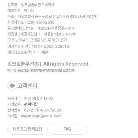
상호명
링크업솔루션 주식회사
대표이사
박나래
주소
서울특별시 중구 동호로 14길7 3층 BS빌딩 링크업센터
사업자번호
236-86-02066
통신판매신고번호
제2021-서울중구-1810
직업정보제공사업신고
서울청 제2023-12호
고용노동부 임금체불사업주 명단 조회
여성기업 확인
제0111-2022-22801호
개인정보보호책임자
이윤미
링크업솔루션(C). All rights Reserved.
하이잡 블로그
소식
제휴
이용약관
개인정보 보호정책
고객센터
운영시간
평일 09:00-18:00
카카오톡
@하이잡
전화번호
02-2178-8073/8029
이메일
haijobteam@gmail.com
채용공고 등록요청
FAQ