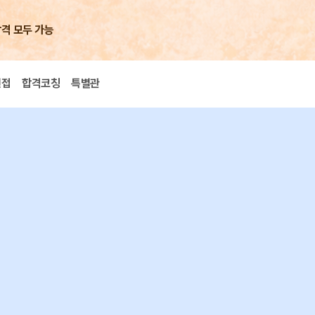
합격 모두 가능
면접
합격코칭
특별관