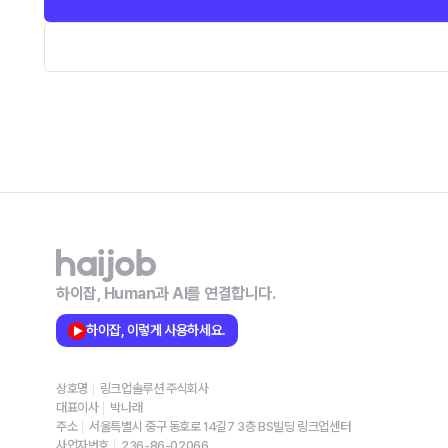
하이잡, Human과 AI를 연결합니다.
하이잡, 이렇게 사용하세요.
상호명
링크업솔루션 주식회사
대표이사
박나래
주소
서울특별시 중구 동호로 14길7 3층 BS빌딩 링크업센터
사업자번호
236-86-02066