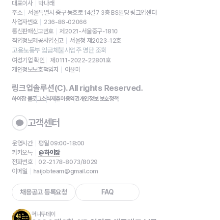
대표이사
박나래
주소
서울특별시 중구 동호로 14길7 3층 BS빌딩 링크업센터
사업자번호
236-86-02066
통신판매신고번호
제2021-서울중구-1810
직업정보제공사업신고
서울청 제2023-12호
고용노동부 임금체불사업주 명단 조회
여성기업 확인
제0111-2022-22801호
개인정보보호책임자
이윤미
링크업솔루션(C). All rights Reserved.
하이잡 블로그
소식
제휴
이용약관
개인정보 보호정책
고객센터
운영시간
평일 09:00-18:00
카카오톡
@하이잡
전화번호
02-2178-8073/8029
이메일
haijobteam@gmail.com
채용공고 등록요청
FAQ
머니투데이