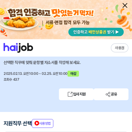
서류·면접 합격 모두 가능
채용공고 자소서
자유항목 자소서
내 작성목록
서울도시철도그린환경
즐겨찾기
사용권
2025년 사무직 공개채용
선택한 직무에 맞춰 문항별 자소서를 작성해 보세요.
2025.02.13. 오전10:00 ~ 02.25. 오전10:00
마감
조회수 437
입사지원
공유
지원직무 선택
사용방법