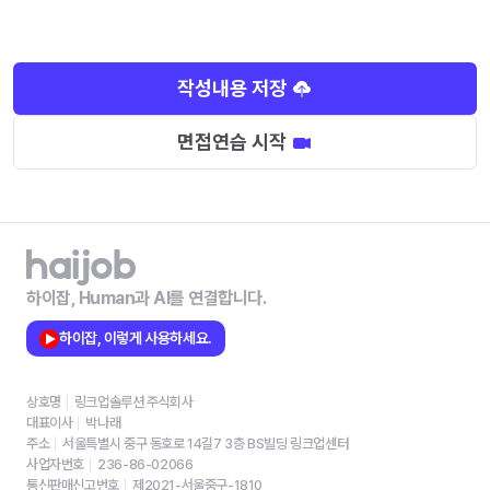
작성내용 저장
면접연습 시작
하이잡, Human과 AI를 연결합니다.
하이잡, 이렇게 사용하세요.
상호명
링크업솔루션 주식회사
대표이사
박나래
주소
서울특별시 중구 동호로 14길7 3층 BS빌딩 링크업센터
사업자번호
236-86-02066
통신판매신고번호
제2021-서울중구-1810