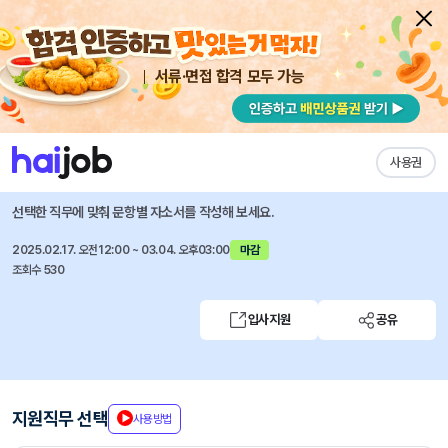
서류·면접 합격 모두 가능
채용공고 자소서
자유항목 자소서
내 작성목록
NHR
즐겨찾기
사용권
2025년 1분기 계약직(육아휴직대체) 채용
선택한 직무에 맞춰 문항별 자소서를 작성해 보세요.
2025.02.17. 오전12:00 ~ 03.04. 오후03:00
마감
조회수 530
입사지원
공유
지원직무 선택
사용방법