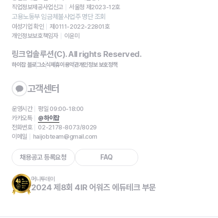
직업정보제공사업신고
서울청 제2023-12호
고용노동부 임금체불사업주 명단 조회
여성기업 확인
제0111-2022-22801호
개인정보보호책임자
이윤미
링크업솔루션(C). All rights Reserved.
하이잡 블로그
소식
제휴
이용약관
개인정보 보호정책
고객센터
운영시간
평일 09:00-18:00
카카오톡
@하이잡
전화번호
02-2178-8073/8029
이메일
haijobteam@gmail.com
채용공고 등록요청
FAQ
머니투데이
2024 제8회 4IR 어워즈 에듀테크 부문