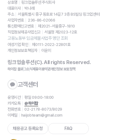
상호명
링크업솔루션 주식회사
대표이사
박나래
주소
서울특별시 중구 동호로 14길7 3층 BS빌딩 링크업센터
사업자번호
236-86-02066
통신판매신고번호
제2021-서울중구-1810
직업정보제공사업신고
서울청 제2023-12호
고용노동부 임금체불사업주 명단 조회
여성기업 확인
제0111-2022-22801호
개인정보보호책임자
이윤미
링크업솔루션(C). All rights Reserved.
하이잡 블로그
소식
제휴
이용약관
개인정보 보호정책
고객센터
운영시간
평일 09:00-18:00
카카오톡
@하이잡
전화번호
02-2178-8073/8029
이메일
haijobteam@gmail.com
채용공고 등록요청
FAQ