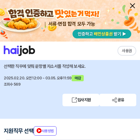
서류·면접 합격 모두 가능
채용공고 자소서
자유항목 자소서
내 작성목록
현대엘앤씨
즐겨찾기
사용권
3월 각 부문별 신입/경력사원 채용
선택한 직무에 맞춰 문항별 자소서를 작성해 보세요.
2025.02.20. 오전12:00 ~ 03.05. 오후11:59
마감
조회수 569
입사지원
공유
지원직무 선택
사용방법