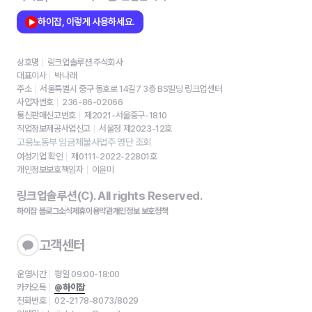
하이잡, 이렇게 사용하세요.
상호명
링크업솔루션 주식회사
대표이사
박나래
주소
서울특별시 중구 동호로 14길7 3층 BS빌딩 링크업센터
사업자번호
236-86-02066
통신판매신고번호
제2021-서울중구-1810
직업정보제공사업신고
서울청 제2023-12호
고용노동부 임금체불사업주 명단 조회
여성기업 확인
제0111-2022-22801호
개인정보보호책임자
이윤미
링크업솔루션(C). All rights Reserved.
하이잡 블로그
소식
제휴
이용약관
개인정보 보호정책
고객센터
운영시간
평일 09:00-18:00
카카오톡
@하이잡
전화번호
02-2178-8073/8029