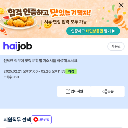
서류·면접 합격 모두 가능
채용공고 자소서
자유항목 자소서
내 작성목록
온더플래닛
즐겨찾기
사용권
2025 하이패스 인턴십
선택한 직무에 맞춰 문항별 자소서를 작성해 보세요.
2025.02.21. 오후01:00 ~ 02.26. 오후11:59
마감
조회수 369
입사지원
공유
지원직무 선택
사용방법