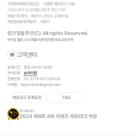
직업정보제공사업신고
서울청 제2023-12호
고용노동부 임금체불사업주 명단 조회
여성기업 확인
제0111-2022-22801호
개인정보보호책임자
이윤미
링크업솔루션(C). All rights Reserved.
하이잡 블로그
소식
제휴
이용약관
개인정보 보호정책
고객센터
운영시간
평일 09:00-18:00
카카오톡
@하이잡
전화번호
02-2178-8073/8029
이메일
haijobteam@gmail.com
채용공고 등록요청
FAQ
머니투데이
2024 제8회 4IR 어워즈 에듀테크 부문