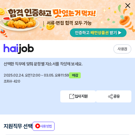
서류·면접 합격 모두 가능
채용공고 자소서
자유항목 자소서
내 작성목록
동국제약
즐겨찾기
사용권
신입/경력 채용(연구소, 생산본부) ~ 3/5
선택한 직무에 맞춰 문항별 자소서를 작성해 보세요.
2025.02.24. 오전12:00 ~ 03.05. 오후11:59
마감
조회수 420
입사지원
공유
지원직무 선택
사용방법