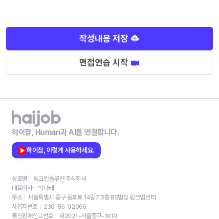
작성내용 저장
면접연습 시작
하이잡, Human과 AI를 연결합니다.
하이잡, 이렇게 사용하세요.
상호명
링크업솔루션 주식회사
대표이사
박나래
주소
서울특별시 중구 동호로 14길7 3층 BS빌딩 링크업센터
사업자번호
236-86-02066
통신판매신고번호
제2021-서울중구-1810