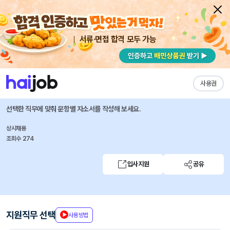
서류·면접 합격 모두 가능
채용공고 자소서
자유항목 자소서
내 작성목록
힐티코리아
즐겨찾기
사용권
[외국계] Logistics Intern(1년 계약직/신입 지원 가능)
선택한 직무에 맞춰 문항별 자소서를 작성해 보세요.
상시채용
조회수 274
입사지원
공유
지원직무 선택
사용방법