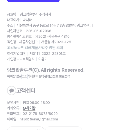
상호명
링크업솔루션 주식회사
대표이사
박나래
주소
서울특별시 중구 동호로 14길7 3층 BS빌딩 링크업센터
사업자번호
236-86-02066
통신판매신고번호
제2021-서울중구-1810
직업정보제공사업신고
서울청 제2023-12호
고용노동부 임금체불사업주 명단 조회
여성기업 확인
제0111-2022-22801호
개인정보보호책임자
이윤미
링크업솔루션(C). All rights Reserved.
하이잡 블로그
소식
제휴
이용약관
개인정보 보호정책
고객센터
운영시간
평일 09:00-18:00
카카오톡
@하이잡
전화번호
02-2178-8073/8029
이메일
haijobteam@gmail.com