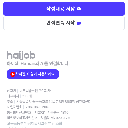
작성내용 저장
면접연습 시작
하이잡, Human과 AI를 연결합니다.
하이잡, 이렇게 사용하세요.
상호명
링크업솔루션 주식회사
대표이사
박나래
주소
서울특별시 중구 동호로 14길7 3층 BS빌딩 링크업센터
사업자번호
236-86-02066
통신판매신고번호
제2021-서울중구-1810
직업정보제공사업신고
서울청 제2023-12호
고용노동부 임금체불사업주 명단 조회