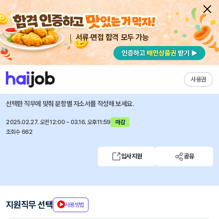
서류·면접 합격 모두 가능
채용공고 자소서
자유항목 자소서
내 작성목록
LIG넥스원
즐겨찾기
사용권
2025년 상반기 인재영입(신입)
선택한 직무에 맞춰 문항별 자소서를 작성해 보세요.
2025.02.27. 오전12:00 ~ 03.16. 오후11:59
마감
조회수 662
입사지원
공유
지원직무 선택
사용방법