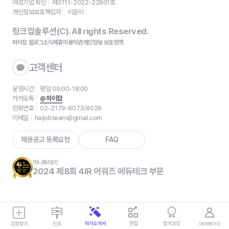
여성기업 확인
제0111-2022-22801호
개인정보보호책임자
이윤미
링크업솔루션(C). All rights Reserved.
하이잡 블로그
소식
제휴
이용약관
개인정보 보호정책
고객센터
운영시간
평일 09:00-18:00
카카오톡
@하이잡
전화번호
02-2178-8073/8029
이메일
haijobteam@gmail.com
채용공고 등록요청
FAQ
머니투데이
2024 제8회 4IR 어워즈 에듀테크 부문