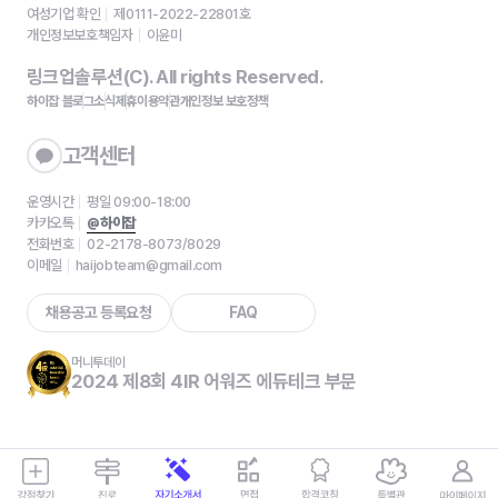
여성기업 확인
제0111-2022-22801호
개인정보보호책임자
이윤미
링크업솔루션(C). All rights Reserved.
하이잡 블로그
소식
제휴
이용약관
개인정보 보호정책
고객센터
운영시간
평일 09:00-18:00
카카오톡
@하이잡
전화번호
02-2178-8073/8029
이메일
haijobteam@gmail.com
채용공고 등록요청
FAQ
머니투데이
2024 제8회 4IR 어워즈 에듀테크 부문