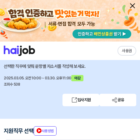
서류·면접 합격 모두 가능
채용공고 자소서
자유항목 자소서
내 작성목록
롯데그룹
즐겨찾기
사용권
2025년 3월 롯데캐피탈 신입사원 채용 일반전형
선택한 직무에 맞춰 문항별 자소서를 작성해 보세요.
2025.03.05. 오전10:00 ~ 03.30. 오후11:00
마감
조회수 538
입사지원
공유
지원직무 선택
사용방법