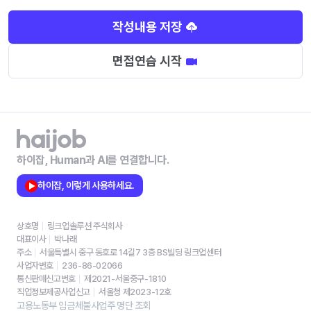
작성내용 저장
면접연습 시작
하이잡, Human과 AI를 연결합니다.
하이잡, 이렇게 사용하세요.
상호명
링크업솔루션 주식회사
대표이사
박나래
주소
서울특별시 중구 동호로 14길7 3층 BS빌딩 링크업센터
사업자번호
236-86-02066
통신판매신고번호
제2021-서울중구-1810
직업정보제공사업신고
서울청 제2023-12호
고용노동부 임금체불사업주 명단 조회