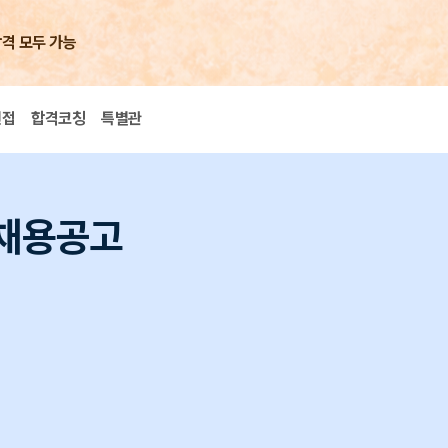
합격 모두 가능
면접
합격코칭
특별관
 채용공고