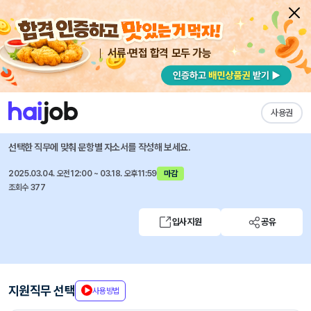
서류·면접 합격 모두 가능
채용공고 자소서
자유항목 자소서
내 작성목록
바이엘코리아
즐겨찾기
사용권
Medical Information Associate (1년 계약직)
선택한 직무에 맞춰 문항별 자소서를 작성해 보세요.
2025.03.04. 오전12:00 ~ 03.18. 오후11:59
마감
조회수 377
입사지원
공유
지원직무 선택
사용방법