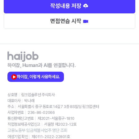
작성내용 저장
면접연습 시작
하이잡, Human과 AI를 연결합니다.
하이잡, 이렇게 사용하세요.
상호명
링크업솔루션 주식회사
대표이사
박나래
주소
서울특별시 중구 동호로 14길7 3층 BS빌딩 링크업센터
사업자번호
236-86-02066
통신판매신고번호
제2021-서울중구-1810
직업정보제공사업신고
서울청 제2023-12호
고용노동부 임금체불사업주 명단 조회
여성기업 확인
제0111-2022-22801호