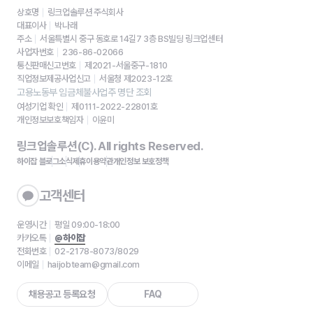
상호명
링크업솔루션 주식회사
대표이사
박나래
주소
서울특별시 중구 동호로 14길7 3층 BS빌딩 링크업센터
사업자번호
236-86-02066
통신판매신고번호
제2021-서울중구-1810
직업정보제공사업신고
서울청 제2023-12호
고용노동부 임금체불사업주 명단 조회
여성기업 확인
제0111-2022-22801호
개인정보보호책임자
이윤미
링크업솔루션(C). All rights Reserved.
하이잡 블로그
소식
제휴
이용약관
개인정보 보호정책
고객센터
운영시간
평일 09:00-18:00
카카오톡
@하이잡
전화번호
02-2178-8073/8029
이메일
haijobteam@gmail.com
채용공고 등록요청
FAQ