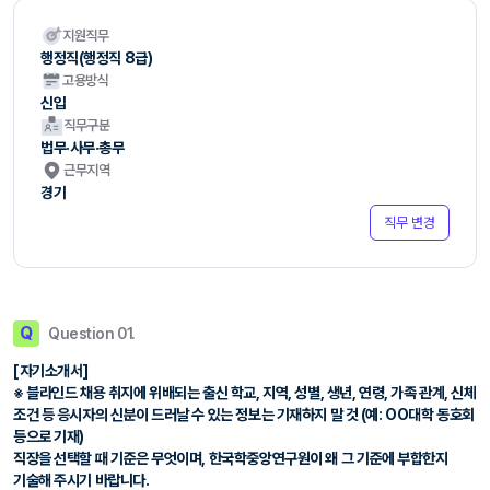
지원직무
행정직(행정직 8급)
고용방식
신입
직무구분
법무·사무·총무
근무지역
경기
직무 변경
Q
Question 01.
[자기소개서]
※ 블라인드 채용 취지에 위배되는 출신 학교, 지역, 성별, 생년, 연령, 가족 관계, 신체
조건 등 응시자의 신분이 드러날 수 있는 정보는 기재하지 말 것 (예: OO대학 동호회
등으로 기재)
직장을 선택할 때 기준은 무엇이며, 한국학중앙연구원이 왜 그 기준에 부합한지
기술해 주시기 바랍니다.