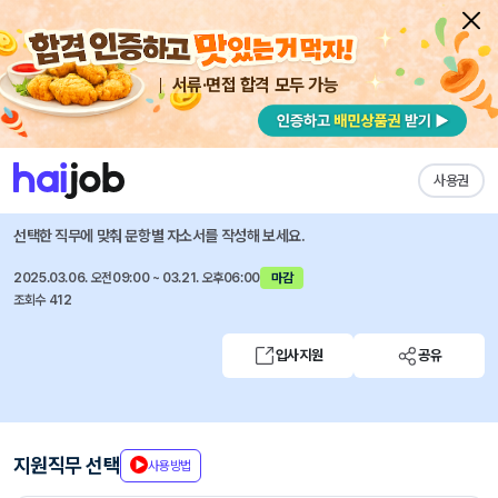
서류·면접 합격 모두 가능
채용공고 자소서
자유항목 자소서
내 작성목록
(재)한국학중앙연구원
즐겨찾기
사용권
행정직 채용 공고
선택한 직무에 맞춰 문항별 자소서를 작성해 보세요.
2025.03.06. 오전09:00 ~ 03.21. 오후06:00
마감
조회수 412
입사지원
공유
지원직무 선택
사용방법