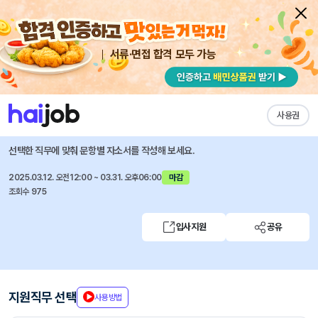
서류·면접 합격 모두 가능
채용공고 자소서
자유항목 자소서
내 작성목록
LG CNS
즐겨찾기
사용권
2025년 상반기 신입사원 채용
선택한 직무에 맞춰 문항별 자소서를 작성해 보세요.
2025.03.12. 오전12:00 ~ 03.31. 오후06:00
마감
조회수 975
입사지원
공유
지원직무 선택
사용방법