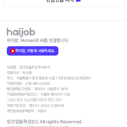
하이잡, Human과 AI를 연결합니다.
하이잡, 이렇게 사용하세요.
상호명
링크업솔루션 주식회사
대표이사
박나래
주소
서울특별시 중구 동호로 14길7 3층 BS빌딩 링크업센터
사업자번호
236-86-02066
통신판매신고번호
제2021-서울중구-1810
직업정보제공사업신고
서울청 제2023-12호
고용노동부 임금체불사업주 명단 조회
여성기업 확인
제0111-2022-22801호
개인정보보호책임자
이윤미
링크업솔루션(C). All rights Reserved.