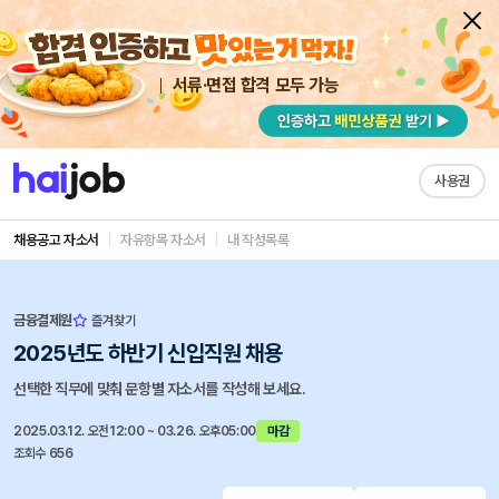
서류·면접 합격 모두 가능
사용권
채용공고 자소서
자유항목 자소서
내 작성목록
금융결제원
즐겨찾기
2025년도 하반기 신입직원 채용
선택한 직무에 맞춰 문항별 자소서를 작성해 보세요.
2025.03.12. 오전12:00 ~ 03.26. 오후05:00
마감
조회수 656