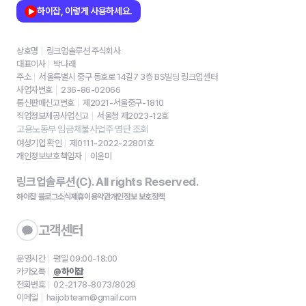
하이잡, 이렇게 사용하세요.
상호명
링크업솔루션 주식회사
대표이사
박나래
주소
서울특별시 중구 동호로 14길7 3층 BS빌딩 링크업센터
사업자번호
236-86-02066
통신판매신고번호
제2021-서울중구-1810
직업정보제공사업신고
서울청 제2023-12호
고용노동부 임금체불사업주 명단 조회
여성기업 확인
제0111-2022-22801호
개인정보보호책임자
이윤미
링크업솔루션(C). All rights Reserved.
하이잡 블로그
소식
제휴
이용약관
개인정보 보호정책
고객센터
운영시간
평일 09:00-18:00
카카오톡
@하이잡
전화번호
02-2178-8073/8029
이메일
haijobteam@gmail.com