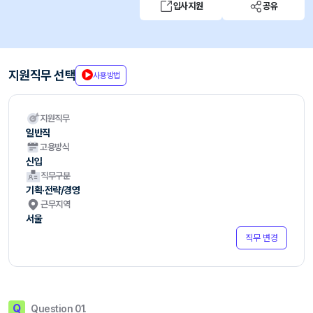
입사지원
공유
지원직무 선택
사용방법
지원직무
일반직
고용방식
신입
직무구분
기획·전략/경영
근무지역
서울
직무 변경
Q
Question 01.