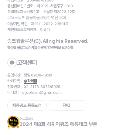
사업자번호
236-86-02066
통신판매신고번호
제2021-서울중구-1810
직업정보제공사업신고
서울청 제2023-12호
고용노동부 임금체불사업주 명단 조회
여성기업 확인
제0111-2022-22801호
개인정보보호책임자
이윤미
링크업솔루션(C). All rights Reserved.
하이잡 블로그
소식
제휴
이용약관
개인정보 보호정책
고객센터
운영시간
평일 09:00-18:00
카카오톡
@하이잡
전화번호
02-2178-8073/8029
이메일
haijobteam@gmail.com
채용공고 등록요청
FAQ
머니투데이
2024 제8회 4IR 어워즈 에듀테크 부문