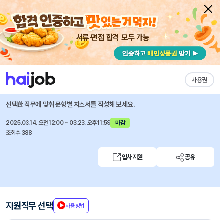
서류·면접 합격 모두 가능
채용공고 자소서
자유항목 자소서
내 작성목록
LS증권
즐겨찾기
사용권
체험형 인턴 수시채용(리서치센터 RA(투자전략) 부문)
선택한 직무에 맞춰 문항별 자소서를 작성해 보세요.
2025.03.14. 오전12:00 ~ 03.23. 오후11:59
마감
조회수 388
입사지원
공유
지원직무 선택
사용방법