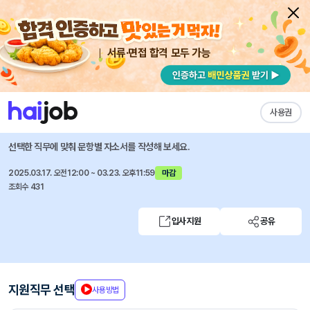
서류·면접 합격 모두 가능
채용공고 자소서
자유항목 자소서
내 작성목록
정식품
즐겨찾기
사용권
2025년 상반기 신입사원 채용
선택한 직무에 맞춰 문항별 자소서를 작성해 보세요.
2025.03.17. 오전12:00 ~ 03.23. 오후11:59
마감
조회수 431
입사지원
공유
지원직무 선택
사용방법