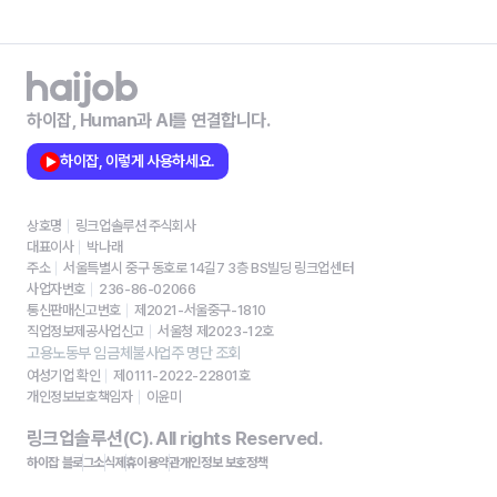
하이잡, Human과 AI를 연결합니다.
하이잡, 이렇게 사용하세요.
상호명
링크업솔루션 주식회사
대표이사
박나래
주소
서울특별시 중구 동호로 14길7 3층 BS빌딩 링크업센터
사업자번호
236-86-02066
통신판매신고번호
제2021-서울중구-1810
직업정보제공사업신고
서울청 제2023-12호
고용노동부 임금체불사업주 명단 조회
여성기업 확인
제0111-2022-22801호
개인정보보호책임자
이윤미
링크업솔루션(C). All rights Reserved.
하이잡 블로그
소식
제휴
이용약관
개인정보 보호정책