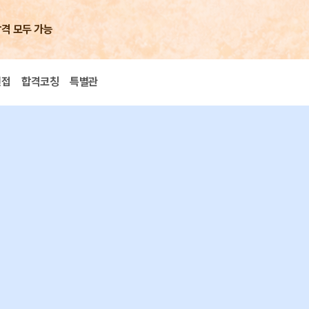
합격 모두 가능
면접
합격코칭
특별관