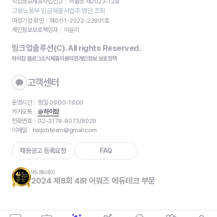
직업정보제공사업신고
서울청 제2023-12호
고용노동부 임금체불사업주 명단 조회
여성기업 확인
제0111-2022-22801호
개인정보보호책임자
이윤미
링크업솔루션(C). All rights Reserved.
하이잡 블로그
소식
제휴
이용약관
개인정보 보호정책
고객센터
운영시간
평일 09:00-18:00
카카오톡
@하이잡
전화번호
02-2178-8073/8029
이메일
haijobteam@gmail.com
채용공고 등록요청
FAQ
머니투데이
2024 제8회 4IR 어워즈 에듀테크 부문