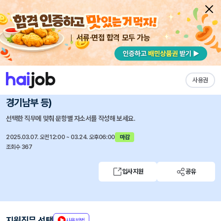
서류·면접 합격 모두 가능
채용공고 자소서
자유항목 자소서
내 작성목록
롯데컬처웍스(주)
즐겨찾기
사용권
2025년 3월 현장 운영직 신입채용 (군산, 대구, 아산,
경기남부 등)
선택한 직무에 맞춰 문항별 자소서를 작성해 보세요.
2025.03.07. 오전12:00 ~ 03.24. 오후06:00
마감
조회수 367
입사지원
공유
지원직무 선택
사용방법