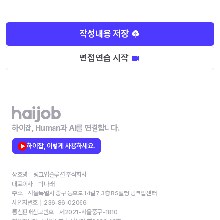
작성내용 저장
면접연습 시작
하이잡, Human과 AI를 연결합니다.
하이잡, 이렇게 사용하세요.
상호명
링크업솔루션 주식회사
대표이사
박나래
주소
서울특별시 중구 동호로 14길7 3층 BS빌딩 링크업센터
사업자번호
236-86-02066
통신판매신고번호
제2021-서울중구-1810