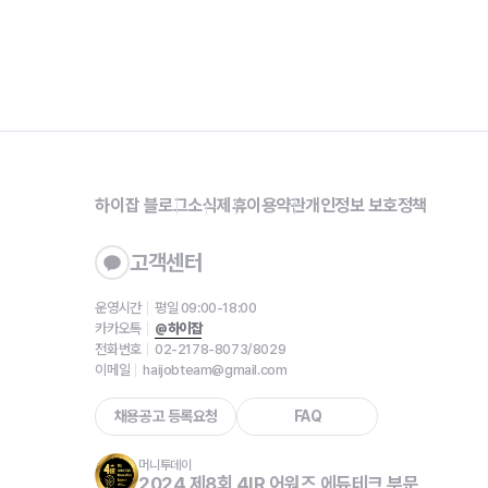
하이잡 블로그
소식
제휴
이용약관
개인정보 보호정책
고객센터
운영시간
평일 09:00-18:00
카카오톡
@하이잡
전화번호
02-2178-8073/8029
이메일
haijobteam@gmail.com
채용공고 등록요청
FAQ
머니투데이
2024 제8회 4IR 어워즈 에듀테크 부문