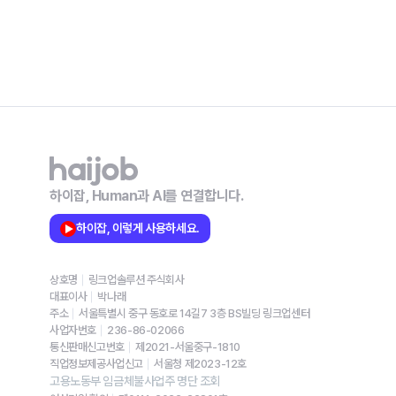
하이잡, Human과 AI를 연결합니다.
하이잡, 이렇게 사용하세요.
상호명
링크업솔루션 주식회사
대표이사
박나래
주소
서울특별시 중구 동호로 14길7 3층 BS빌딩 링크업센터
사업자번호
236-86-02066
통신판매신고번호
제2021-서울중구-1810
직업정보제공사업신고
서울청 제2023-12호
고용노동부 임금체불사업주 명단 조회