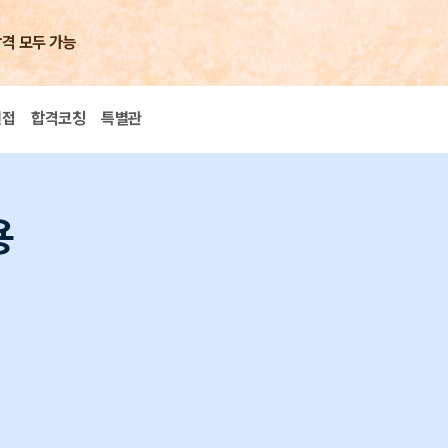
합격 모두 가능
면접
합격코칭
특별관
용