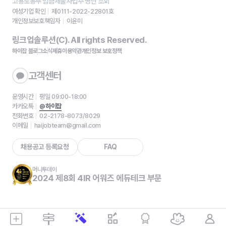
고용노동부 임금체불사업주 명단 조회
여성기업 확인
제0111-2022-22801호
개인정보보호책임자
이윤미
링크업솔루션(C). All rights Reserved.
하이잡 블로그
소식
제휴
이용약관
개인정보 보호정책
고객센터
운영시간
평일 09:00-18:00
카카오톡
@하이잡
전화번호
02-2178-8073/8029
이메일
haijobteam@gmail.com
채용공고 등록요청
FAQ
머니투데이
2024 제8회 4IR 어워즈 에듀테크 부문