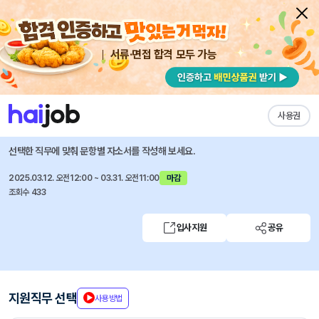
서류·면접 합격 모두 가능
채용공고 자소서
자유항목 자소서
내 작성목록
한국기계연구원
즐겨찾기
사용권
2025년 정규직원 공개채용
선택한 직무에 맞춰 문항별 자소서를 작성해 보세요.
2025.03.12. 오전12:00 ~ 03.31. 오전11:00
마감
조회수 433
입사지원
공유
지원직무 선택
사용방법