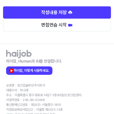
작성내용 저장
면접연습 시작
하이잡, Human과 AI를 연결합니다.
하이잡, 이렇게 사용하세요.
상호명
링크업솔루션 주식회사
대표이사
박나래
주소
서울특별시 중구 동호로 14길7 3층 BS빌딩 링크업센터
사업자번호
236-86-02066
통신판매신고번호
제2021-서울중구-1810
직업정보제공사업신고
서울청 제2023-12호