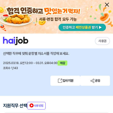
서류·면접 합격 모두 가능
채용공고 자소서
자유항목 자소서
내 작성목록
KT
즐겨찾기
사용권
2025년 대졸신입/석사 채용
선택한 직무에 맞춰 문항별 자소서를 작성해 보세요.
2025.03.18. 오전12:00 ~ 03.31. 오후04:00
마감
조회수 1,143
입사지원
공유
지원직무 선택
사용방법