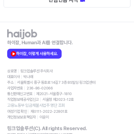
하이잡, Human과 AI를 연결합니다.
하이잡, 이렇게 사용하세요.
상호명
링크업솔루션 주식회사
대표이사
박나래
주소
서울특별시 중구 동호로 14길7 3층 BS빌딩 링크업센터
사업자번호
236-86-02066
통신판매신고번호
제2021-서울중구-1810
직업정보제공사업신고
서울청 제2023-12호
고용노동부 임금체불사업주 명단 조회
여성기업 확인
제0111-2022-22801호
개인정보보호책임자
이윤미
링크업솔루션(C). All rights Reserved.