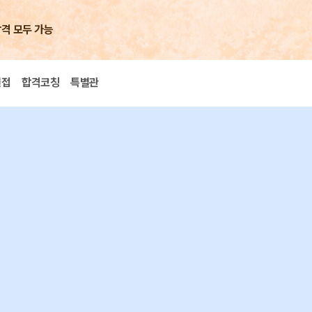
합격 모두 가능
면접
합격코칭
특별관