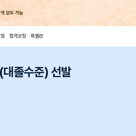
합격 모두 가능
면접
합격코칭
특별관
(대졸수준) 선발