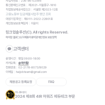
사업자번호
236-86-02066
통신판매신고번호
제2021-서울중구-1810
직업정보제공사업신고
서울청 제2023-12호
고용노동부 임금체불사업주 명단 조회
여성기업 확인
제0111-2022-22801호
개인정보보호책임자
이윤미
링크업솔루션(C). All rights Reserved.
하이잡 블로그
소식
제휴
이용약관
개인정보 보호정책
고객센터
운영시간
평일 09:00-18:00
카카오톡
@하이잡
전화번호
02-2178-8073/8029
이메일
haijobteam@gmail.com
채용공고 등록요청
FAQ
머니투데이
2024 제8회 4IR 어워즈 에듀테크 부문