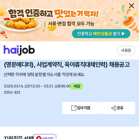
서류·면접 합격 모두 가능
채용공고 자소서
자유항목 자소서
내 작성목록
한국사회적기업진흥원
즐겨찾기
사용권
2025년 일반직(회계·총무) 및 기간제근로자(사업전문직
(영문에디터), 사업계약직, 육아휴직대체인력) 채용공고
선택한 직무에 맞춰 문항별 자소서를 작성해 보세요.
2025.03.14. 오전12:00 ~ 03.31. 오후06:00
마감
조회수 433
입사지원
공유
지원직무 선택
사용방법