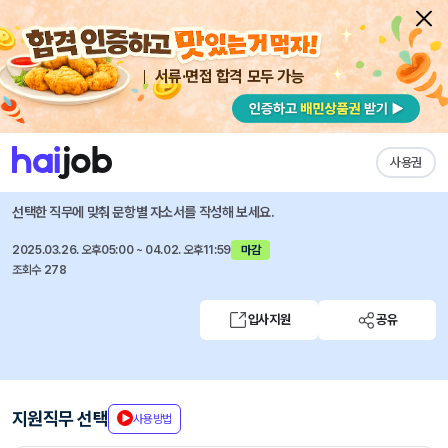
서류·면접 합격 모두 가능
채용공고 자소서
자유항목 자소서
내 작성목록
아세아시멘트
즐겨찾기
사용권
2025년 신입사원 모집(연구개발, 드라이몰탈 품질관리)
선택한 직무에 맞춰 문항별 자소서를 작성해 보세요.
2025.03.26. 오후05:00 ~ 04.02. 오후11:59
마감
조회수 278
입사지원
공유
지원직무 선택
사용방법