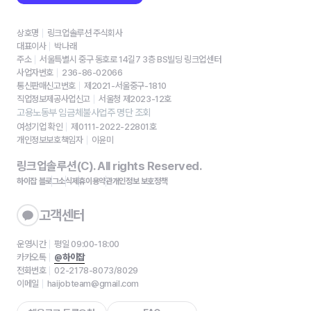
상호명
링크업솔루션 주식회사
대표이사
박나래
주소
서울특별시 중구 동호로 14길7 3층 BS빌딩 링크업센터
사업자번호
236-86-02066
통신판매신고번호
제2021-서울중구-1810
직업정보제공사업신고
서울청 제2023-12호
고용노동부 임금체불사업주 명단 조회
여성기업 확인
제0111-2022-22801호
개인정보보호책임자
이윤미
링크업솔루션(C). All rights Reserved.
하이잡 블로그
소식
제휴
이용약관
개인정보 보호정책
고객센터
운영시간
평일 09:00-18:00
카카오톡
@하이잡
전화번호
02-2178-8073/8029
이메일
haijobteam@gmail.com