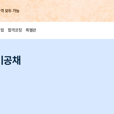
합격 모두 가능
면접
합격코칭
특별관
기공채