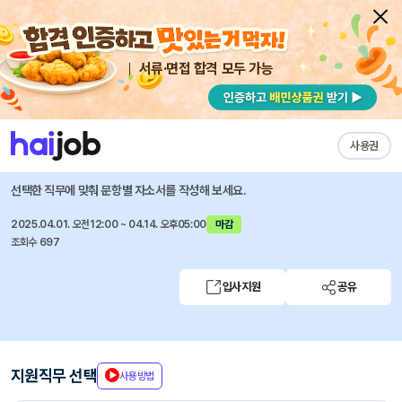
서류·면접 합격 모두 가능
채용공고 자소서
자유항목 자소서
내 작성목록
라인페이플러스 주식회사
즐겨찾기
사용권
2025 SUMMER LINE Pay Plus 채용연계형 인턴십
선택한 직무에 맞춰 문항별 자소서를 작성해 보세요.
2025.04.01. 오전12:00 ~ 04.14. 오후05:00
마감
조회수 697
입사지원
공유
지원직무 선택
사용방법