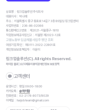
상호명
링크업솔루션 주식회사
대표이사
박나래
주소
서울특별시 중구 동호로 14길7 3층 BS빌딩 링크업센터
사업자번호
236-86-02066
통신판매신고번호
제2021-서울중구-1810
직업정보제공사업신고
서울청 제2023-12호
고용노동부 임금체불사업주 명단 조회
여성기업 확인
제0111-2022-22801호
개인정보보호책임자
이윤미
링크업솔루션(C). All rights Reserved.
하이잡 블로그
소식
제휴
이용약관
개인정보 보호정책
고객센터
운영시간
평일 09:00-18:00
카카오톡
@하이잡
전화번호
02-2178-8073/8029
이메일
haijobteam@gmail.com