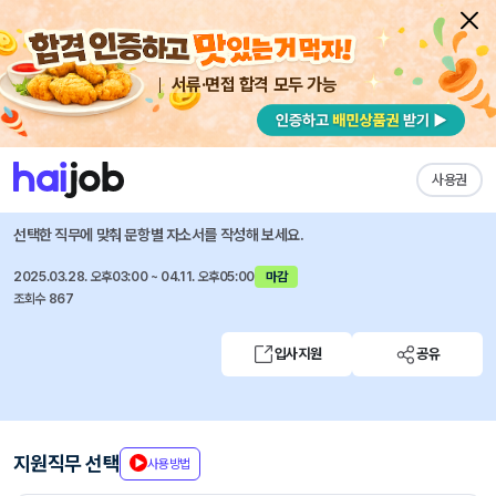
서류·면접 합격 모두 가능
채용공고 자소서
자유항목 자소서
내 작성목록
국민연금공단
즐겨찾기
사용권
2025년도 신입직원 공개채용 공고
선택한 직무에 맞춰 문항별 자소서를 작성해 보세요.
2025.03.28. 오후03:00 ~ 04.11. 오후05:00
마감
조회수 867
입사지원
공유
지원직무 선택
사용방법