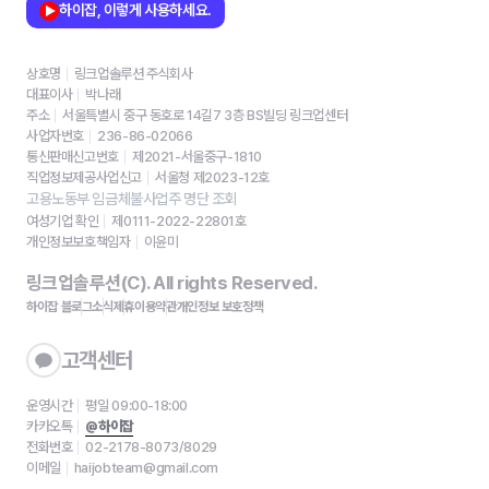
하이잡, 이렇게 사용하세요.
상호명
링크업솔루션 주식회사
대표이사
박나래
주소
서울특별시 중구 동호로 14길7 3층 BS빌딩 링크업센터
사업자번호
236-86-02066
통신판매신고번호
제2021-서울중구-1810
직업정보제공사업신고
서울청 제2023-12호
고용노동부 임금체불사업주 명단 조회
여성기업 확인
제0111-2022-22801호
개인정보보호책임자
이윤미
링크업솔루션(C). All rights Reserved.
하이잡 블로그
소식
제휴
이용약관
개인정보 보호정책
고객센터
운영시간
평일 09:00-18:00
카카오톡
@하이잡
전화번호
02-2178-8073/8029
이메일
haijobteam@gmail.com