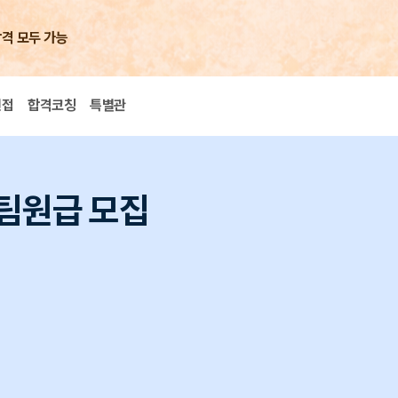
합격 모두 가능
면접
합격코칭
특별관
팀원급 모집