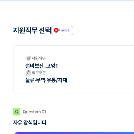
지원직무 선택
사용방법
지원직무
설비보전_고양1
직무구분
물류·무역·유통/자재
Q
Question 01.
자유 앙식입니다