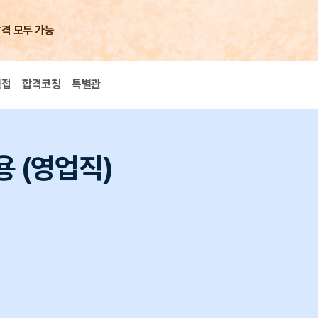
합격 모두 가능
면접
합격코칭
특별관
용 (영업직)