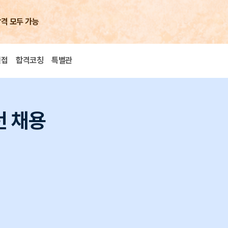
합격 모두 가능
면접
합격코칭
특별관
턴 채용