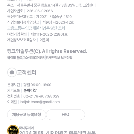
주소
서울특별시 중구 동호로 14길7 3층 BS빌딩 링크업센터
사업자번호
236-86-02066
통신판매신고번호
제2021-서울중구-1810
직업정보제공사업신고
서울청 제2023-12호
고용노동부 임금체불사업주 명단 조회
여성기업 확인
제0111-2022-22801호
개인정보보호책임자
이윤미
링크업솔루션(C). All rights Reserved.
하이잡 블로그
소식
제휴
이용약관
개인정보 보호정책
고객센터
운영시간
평일 09:00-18:00
카카오톡
@하이잡
전화번호
02-2178-8073/8029
이메일
haijobteam@gmail.com
채용공고 등록요청
FAQ
머니투데이
2024 제8회 4IR 어워즈 에듀테크 부문