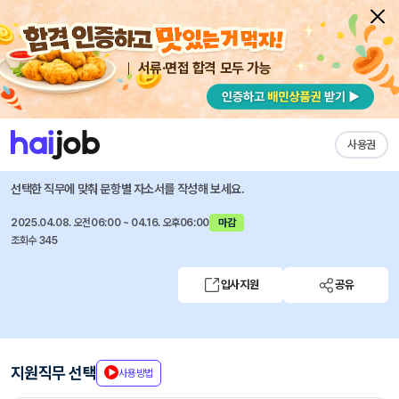
서류·면접 합격 모두 가능
채용공고 자소서
자유항목 자소서
내 작성목록
코카콜라음료
즐겨찾기
사용권
브랜드마케팅 경력 채용
선택한 직무에 맞춰 문항별 자소서를 작성해 보세요.
2025.04.08. 오전06:00 ~ 04.16. 오후06:00
마감
조회수 345
입사지원
공유
지원직무 선택
사용방법