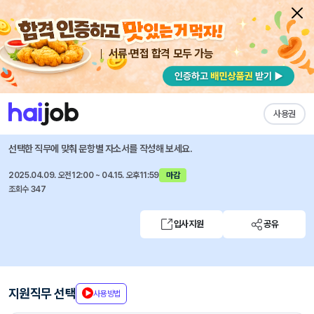
서류·면접 합격 모두 가능
채용공고 자소서
자유항목 자소서
내 작성목록
LG생활건강
즐겨찾기
사용권
디지털컨텐츠 소셜크루 인턴 모집
선택한 직무에 맞춰 문항별 자소서를 작성해 보세요.
2025.04.09. 오전12:00 ~ 04.15. 오후11:59
마감
조회수 347
입사지원
공유
지원직무 선택
사용방법