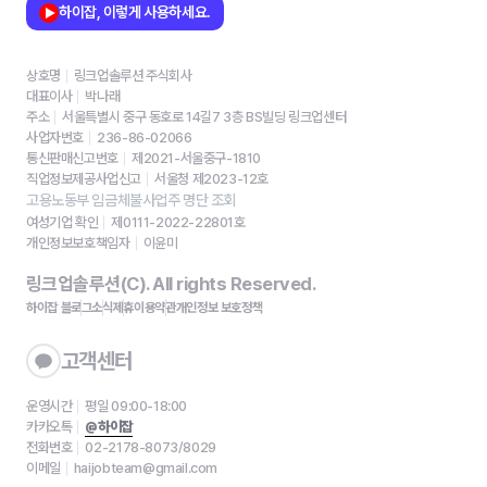
하이잡, 이렇게 사용하세요.
상호명
링크업솔루션 주식회사
대표이사
박나래
주소
서울특별시 중구 동호로 14길7 3층 BS빌딩 링크업센터
사업자번호
236-86-02066
통신판매신고번호
제2021-서울중구-1810
직업정보제공사업신고
서울청 제2023-12호
고용노동부 임금체불사업주 명단 조회
여성기업 확인
제0111-2022-22801호
개인정보보호책임자
이윤미
링크업솔루션(C). All rights Reserved.
하이잡 블로그
소식
제휴
이용약관
개인정보 보호정책
고객센터
운영시간
평일 09:00-18:00
카카오톡
@하이잡
전화번호
02-2178-8073/8029
이메일
haijobteam@gmail.com