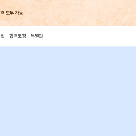
합격 모두 가능
면접
합격코칭
특별관