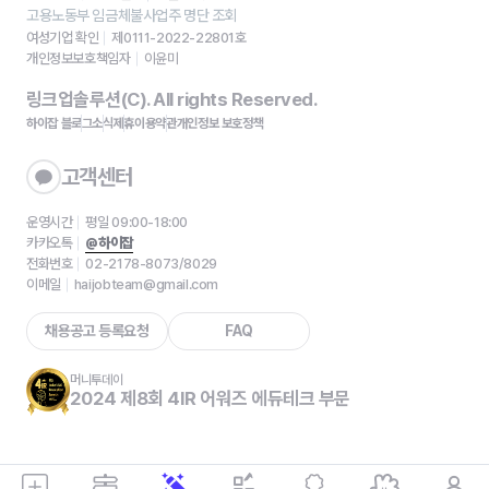
고용노동부 임금체불사업주 명단 조회
여성기업 확인
제0111-2022-22801호
개인정보보호책임자
이윤미
링크업솔루션(C). All rights Reserved.
하이잡 블로그
소식
제휴
이용약관
개인정보 보호정책
고객센터
운영시간
평일 09:00-18:00
카카오톡
@하이잡
전화번호
02-2178-8073/8029
이메일
haijobteam@gmail.com
채용공고 등록요청
FAQ
머니투데이
2024 제8회 4IR 어워즈 에듀테크 부문