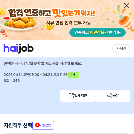
서류·면접 합격 모두 가능
채용공고 자소서
자유항목 자소서
내 작성목록
현대자동차
즐겨찾기
사용권
임상병리사 (울산공장) 계약직 채용
선택한 직무에 맞춰 문항별 자소서를 작성해 보세요.
2025.04.11. 오전09:00 ~ 04.21. 오후11:59
마감
조회수 346
입사지원
공유
지원직무 선택
사용방법