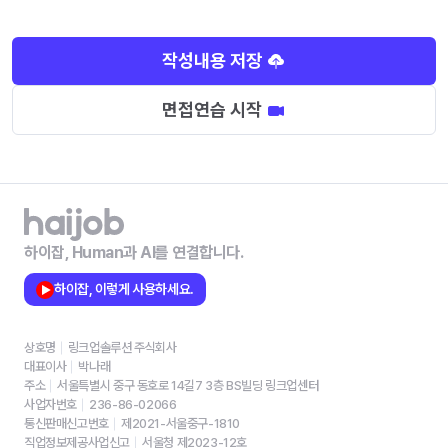
작성내용 저장
면접연습 시작
하이잡, Human과 AI를 연결합니다.
하이잡, 이렇게 사용하세요.
상호명
링크업솔루션 주식회사
대표이사
박나래
주소
서울특별시 중구 동호로 14길7 3층 BS빌딩 링크업센터
사업자번호
236-86-02066
통신판매신고번호
제2021-서울중구-1810
직업정보제공사업신고
서울청 제2023-12호