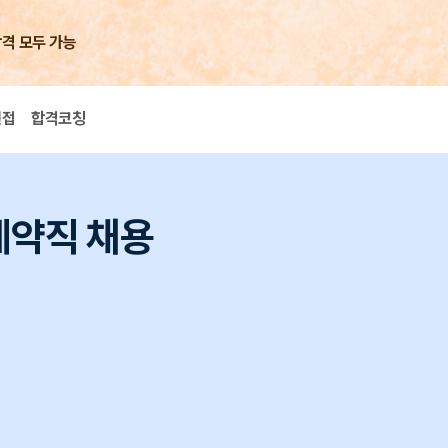
합격 모두 가능
면접
합격코칭
계약직 채용