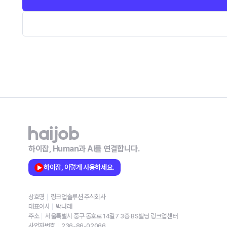
하이잡, Human과 AI를 연결합니다.
하이잡, 이렇게 사용하세요.
상호명
링크업솔루션 주식회사
대표이사
박나래
주소
서울특별시 중구 동호로 14길7 3층 BS빌딩 링크업센터
사업자번호
236-86-02066