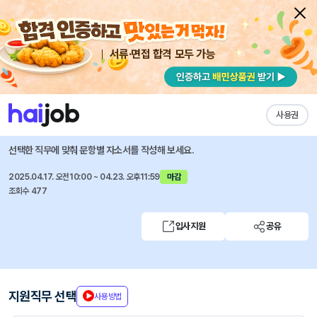
서류·면접 합격 모두 가능
채용공고 자소서
자유항목 자소서
내 작성목록
한국전기안전공사
즐겨찾기
사용권
2025년 신입, 경력, 공무직 직원 모집
선택한 직무에 맞춰 문항별 자소서를 작성해 보세요.
2025.04.17. 오전10:00 ~ 04.23. 오후11:59
마감
조회수 477
입사지원
공유
지원직무 선택
사용방법