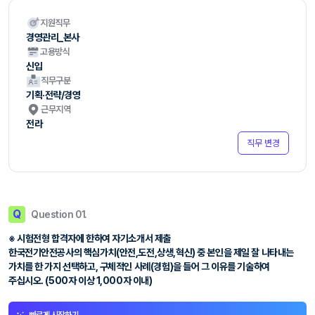
지원직무
경영관리_본사
고용방식
신입
직무구분
기획·전략/경영
근무지역
전라
직무 변경
Q
Question 01.
※ 시험전형 합격자에 한하여 자기소개서 제출
한국전기안전공사의 핵심가치(안전,도전,상생,혁신) 중 본인을 제일 잘 나타내는
가치를 한 가지 선택하고, 구체적인 사례(경험)을 들어 그 이유를 기술하여
주십시오. (500자 이상 1,000자 이내)