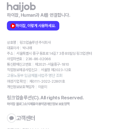
하이잡, Human과 AI를 연결합니다.
하이잡, 이렇게 사용하세요.
상호명
링크업솔루션 주식회사
대표이사
박나래
주소
서울특별시 중구 동호로 14길7 3층 BS빌딩 링크업센터
사업자번호
236-86-02066
통신판매신고번호
제2021-서울중구-1810
직업정보제공사업신고
서울청 제2023-12호
고용노동부 임금체불사업주 명단 조회
여성기업 확인
제0111-2022-22801호
개인정보보호책임자
이윤미
링크업솔루션(C). All rights Reserved.
하이잡 블로그
소식
제휴
이용약관
개인정보 보호정책
고객센터